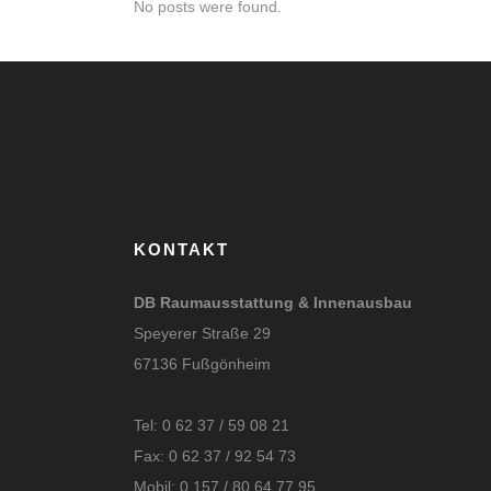
No posts were found.
KONTAKT
DB Raumausstattung & Innenausbau
Speyerer Straße 29
67136 Fußgönheim
Tel: 0 62 37 / 59 08 21
Fax: 0 62 37 / 92 54 73
Mobil: 0 157 / 80 64 77 95