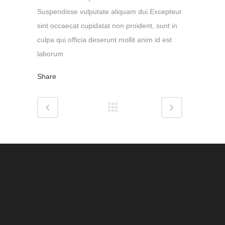
Suspendisse vulputate aliquam dui.Excepteur
sint occaecat cupidatat non proident, sunt in
culpa qui officia deserunt mollit anim id est
laborum
Share